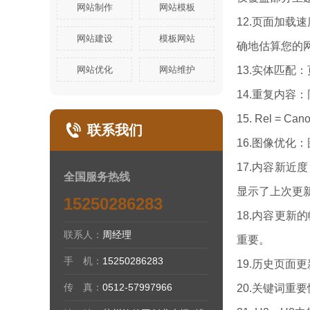
网站制作
网站模板
12.页面加
网站建设
模板网站
确地估算您的
网站优化
网站维护
13.实体匹配
14.重复内
15. Rel 
联系我们
16.图像优
17.内容新
全国服务热线
显示了上次更
15250286283
18.内容更
联系人：
周经理
重要。
手 机：
15250286283
19.历史页
传 真：
0512-57997966
20.关键词重