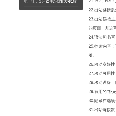
21. H2，
地 址：
苏州软件园创业大楼1幢
22.出站链
23.出站链
的页面，则这
24.语法和书
25.抄袭内
引。
26.移动友
27.移动可
28.移动设备
29.有用的“
30.隐藏在
31.出站链接