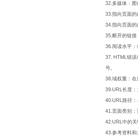
32.多媒体
33.指向页
34.指向页
35.断开的
36.阅读水
37. HTM
号。
38.域权重
39.URL长
40.URL路
41.页面类
42.URL中
43.参考资