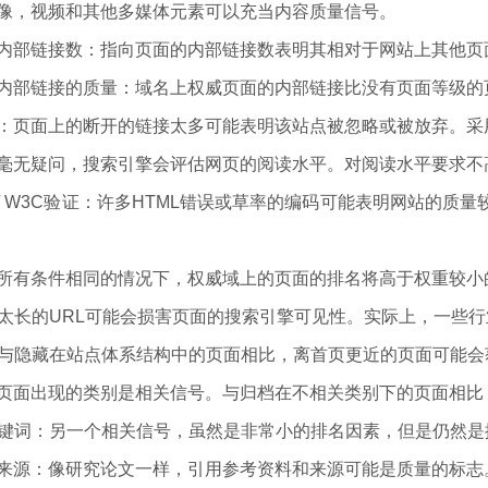
：图像，视频和其他多媒体元素可以充当内容质量信号。
面的内部链接数：指向页面的内部链接数表明其相对于网站上其他页
面的内部链接的质量：域名上权威页面的内部链接比没有页面等级
链接：页面上的断开的链接太多可能表明该站点被忽略或被放弃。
平：毫无疑问，搜索引擎会评估网页的阅读水平。对阅读水平要求
L错误/ W3C验证：许多HTML错误或草率的编码可能表明网站
：在所有条件相同的情况下，权威域上的页面的排名将高于权重较
度：太长的URL可能会损害页面的搜索引擎可见性。实际上，一
径：与隐藏在站点体系结构中的页面相比，离首页更近的页面可能
别：页面出现的类别是相关信号。与归档在不相关类别下的页面相
的关键词：另一个相关信号，虽然是非常小的排名因素，但是仍然
料和来源：像研究论文一样，引用参考资料和来源可能是质量的标志