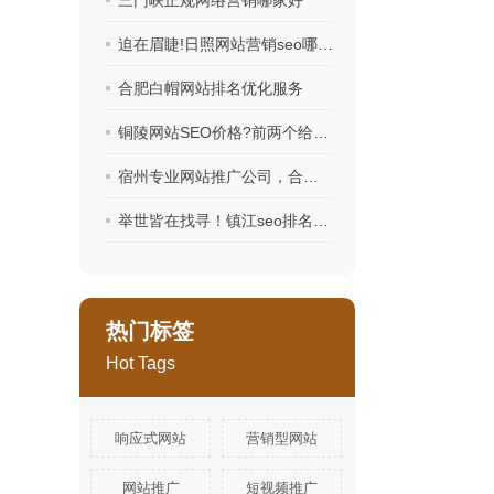
三门峡正规网络营销哪家好
迫在眉睫!日照网站营销seo哪家好一一协助您分析!
合肥白帽网站排名优化服务
铜陵网站SEO价格?前两个给力了!
宿州专业网站推广公司，合你心意？
举世皆在找寻！镇江seo排名优化哪家好-牛人为你揭发!
热门标签
Hot Tags
响应式网站
营销型网站
网站推广
短视频推广