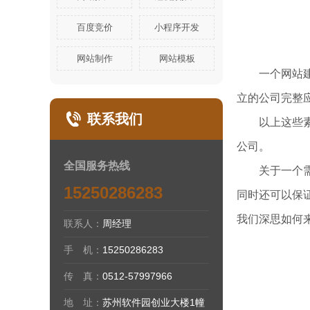
百度竞价
小程序开发
网站制作
网站模板
一个网站建立
立的公司完整
联系我们
以上这些素质
公司。
全国服务热线
关于一个需求
15250286283
同时还可以保
我们深思如何
联系人：
周经理
手 机：
15250286283
传 真：
0512-57997966
地 址：
苏州软件园创业大楼1幢